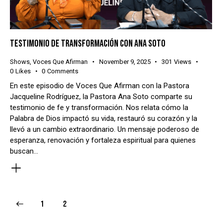
TESTIMONIO DE TRANSFORMACIÓN CON ANA SOTO
Shows
,
Voces Que Afirman
November 9, 2025
301
Views
0
Likes
0
Comments
En este episodio de Voces Que Afirman con la Pastora
Jacqueline Rodríguez, la Pastora Ana Soto comparte su
testimonio de fe y transformación. Nos relata cómo la
Palabra de Dios impactó su vida, restauró su corazón y la
llevó a un cambio extraordinario. Un mensaje poderoso de
esperanza, renovación y fortaleza espiritual para quienes
buscan…
POSTS
Page
1
Page
2
PAGINATION