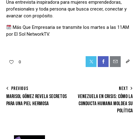
Una entrevista inspiradora para mujeres emprendedoras,
profesionales y toda persona que busca crecer, conectar y
avanzar con propósito.
Más Que Empresaria se transmite los martes a las 11AM
por El Sol NetworkTV.
Twitter-
Facebook
Share-
Copy
0
x
email
URL
to
POST
PREVIOUS
NEXT
clipboa
MARISOL GÓMEZ REVELA SECRETOS
VENEZUELA EN CRISIS: CÓMO LA
NAVIGATION
PARA UNA PIEL HERMOSA
CONDUCTA HUMANA MOLDEA SU
POLÍTICA