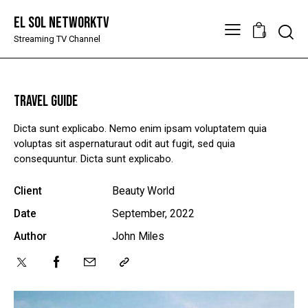
El Sol NetworkTV
Searc
0
Streaming TV Channel
TRAVEL GUIDE
Dicta sunt explicabo. Nemo enim ipsam voluptatem quia
voluptas sit aspernaturaut odit aut fugit, sed quia
consequuntur. Dicta sunt explicabo.
Client
Beauty World
Date
September, 2022
Author
John Miles
Twitter-
Facebook
Share-
Copy
x
email
URL
to
clipboard